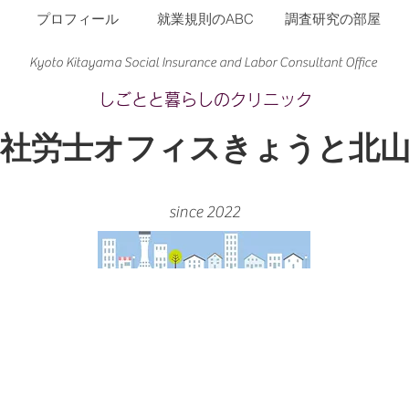
プロフィール
就業規則のABC
調査研究の部屋
Kyoto Kitayama Social Insurance and Labor Consultant Office​
​しごとと暮らしのクリニック
​社労士オフィスきょうと北
since 2022