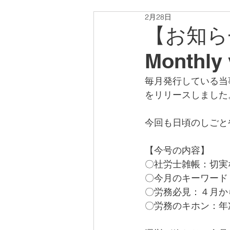
2月28日
【お知ら
Monthl
毎月発行している当事務
をリリースしました
今回も日頃のしごと
【今号の内容】
〇社労士雑帳：切実
〇今月のキーワード
〇労務必見：４月か
〇労務のキホン：年