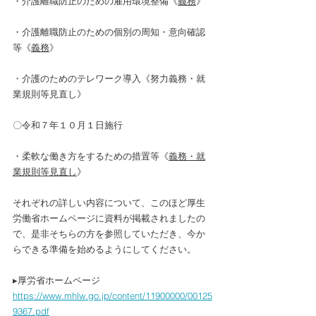
・介護離職防止のための雇用環境整備《
義務
》
・介護離職防止のための個別の周知・意向確認
等《
義務
》
・介護のためのテレワーク導入《努力義務・就
業規則等見直し》
〇令和７年１０月１日施行
・柔軟な働き方をするための措置等《
義務・就
業規則等見直し
》
それぞれの詳しい内容について、このほど厚生
労働省ホームページに資料が掲載されましたの
で、是非そちらの方を参照していただき、今か
らできる準備を始めるようにしてください。
▸厚労省ホームページ
https://www.mhlw.go.jp/content/11900000/00125
9367.pdf