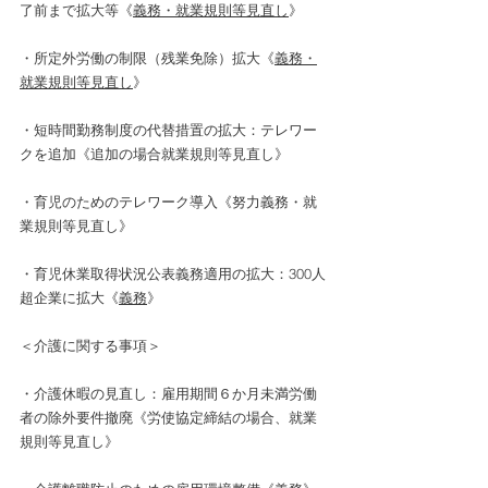
了前まで拡大等《
義務・就業規則等見直し
》
・所定外労働の制限（残業免除）拡大《
義務・
就業規則等見直し
》
・短時間勤務制度の代替措置の拡大：テレワー
クを追加《追加の場合就業規則等見直し》
・育児のためのテレワーク導入《努力義務・就
業規則等見直し》
・育児休業取得状況公表義務適用の拡大：300人
超企業に拡大《
義務
》
＜介護に関する事項＞
・介護休暇の見直し：雇用期間６か月未満労働
者の除外要件撤廃《労使協定締結の場合、就業
規則等見直し》