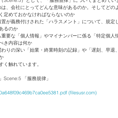
Scene:5）として、「服務規律」についてまとめてい
のは、会社にとってどんな意味があるのか。そしてどの
く定めておかなければならないのか
措置が義務付けされた「ハラスメント」について、規定
あるのか
も重要な「個人情報」やマイナンバーに係る「特定個人
べき内容は何か
関わりの深い「始業・終業時刻の記録」や「遅刻、早退
か
すく触れています。
cene:5 「服務規律」
648f09c469b7ca0ee5381.pdf (filesusr.com)