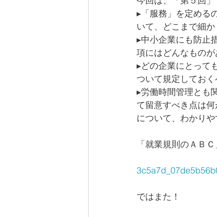
今回は、「第５回」（
▸「服務」を定める
いて、どこまで細か
▸中小企業にも防止
項にはどんなものが
▸どの企業にとって
ついて規定しておく
▸労働時間管理とも
て留意すべき点は何
について、わかりや
「就業規則のＡＢＣ」S
3c5a7d_07de5b56b0a
ではまた！