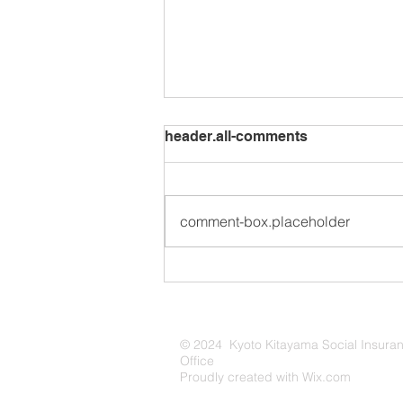
header.all-comments
comment-box.placeholder
【お知らせ】「きんこん館通
信」Monthly vol.19を発行い
たしました！
© 2024 Kyoto Kitayama Social Insura
Office
Proudly created with
Wix.com