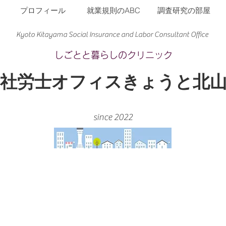
プロフィール
就業規則のABC
調査研究の部屋
Kyoto Kitayama Social Insurance and Labor Consultant Office​
​しごとと暮らしのクリニック
​社労士オフィスきょうと北
since 2022