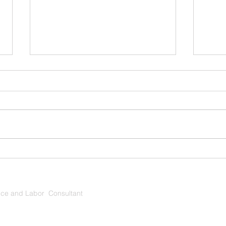
【お知らせ】「きんこん館通
【お
信」Monthly vol.18を発行い
信」M
たしました！
たし
nce and Labor Consultant