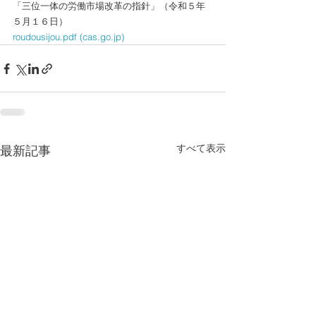
「三位一体の労働市場改革の指針」（令和５年
５月１６日）
roudousijou.pdf (cas.go.jp)
すべて表示
最新記事