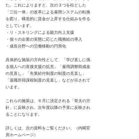
た。これによりますと、次の３つを柱とした
「三位一体」の改革による雇用システムの転換
を図り、構造的に賃金が上昇する仕組みを作る
としています。
・リ・スキリングによる能力向上支援
・個々の企業の実態に応じた職務給の導入
・成長分野への労働移動の円滑化
具体的な施策の方向性として、「学び直しに係
る個人への直接支援の拡充」「雇用調整助成金
の見直し」「失業給付制度の制度の見直し」
「退職所得課税制度の見直し」などが示されて
います。
これらの施策は、６月に決定される「骨太の方
針」に反映され、次年度以降の予算に反映され
ることになります。
詳しくは、次の資料をご覧ください。（内閣官
房ホームページ）