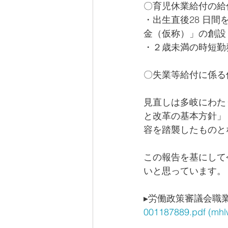
〇育児休業給付の給
・出生直後28 日
金（仮称）」の創設
・２歳未満の時短勤
〇失業等給付に係る
見直しは多岐にわた
と改革の基本方針」
容を踏襲したものと
この報告を基にして
いと思っています。
▸労働政策審議会職
001187889.pdf (
mhl