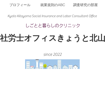
プロフィール
就業規則のABC
調査研究の部屋
Kyoto Kitayama Social Insurance and Labor Consultant Office​
​しごとと暮らしのクリニック
​社労士オフィスきょうと北
since 2022