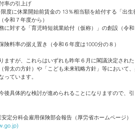
付率の引上げ
間を限度に休業開始前賃金の 13％相当額を給付する「出
（令和７年度から）
務に対する「育児時短就業給付（仮称）」の創設（令和
保険料率の据え置き（令和６年度は1000分の８）
りますが、これらはいずれも昨年６月に閣議決定された
（骨太の方針）や「こども未来戦略方針」等において、
なっています。
今後具体的な検討が進められることになりますので、引
業安定分科会雇用保険部会報告（厚労省ホームページ）
w.go.jp
)