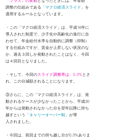
「プラス」の変動
となったときには、年金額
調整の仕組みである
「マクロ経済スライド」
を
適用するルールとなっています。
・この「マクロ経済スライド」は、平成16年に
導入された制度で、少子化や高齢化の進行に合
わせて、年金給付水準を自動的に調整（抑制）
する仕組みですが、賃金が上昇しない状況のな
か、過去３回しか発動されたことはなく、今回
は４回目となりました。
・そして、今回の
スライド調整率は、0.3%
とさ
れ、この分減額されることになります。
③さらに、この「マクロ経済スライド」は、発
動されるケースが少なかったことから、平成30
年からは発動されなかった分を翌年以降に持ち
越すという
「キャリーオーバー制」
が導
入されました。
・今回は、前回までの持ち越し分が0.3%ありま