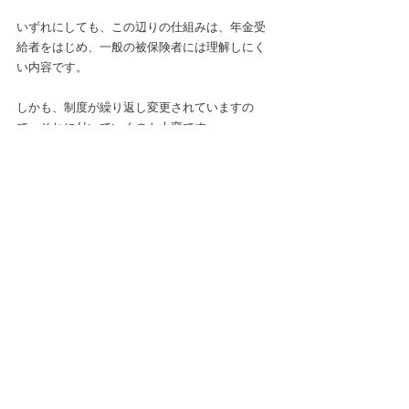
いずれにしても、この辺りの仕組みは、年金受
給者をはじめ、一般の被保険者には理解しにく
い内容です。
しかも、制度が繰り返し変更されていますの
で、それに付いていくのも大変です。
こうした仕組みについて、折にふれて分かりや
すく説明していきたいと思っています。
では、また！
すべて表示
最新記事